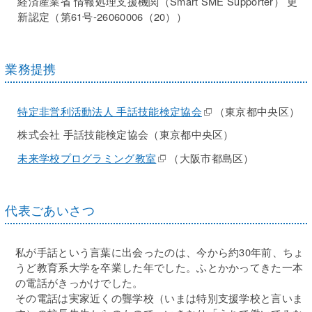
経済産業省 情報処理支援機関（Smart SME Supporter） 更
新認定（第61号‐26060006（20））
業務提携
特定非営利活動法人 手話技能検定協会
（東京都中央区）
株式会社 手話技能検定協会（東京都中央区）
未来学校プログラミング教室
（大阪市都島区）
代表ごあいさつ
私が手話という言葉に出会ったのは、今から約30年前、ちょ
うど教育系大学を卒業した年でした。ふとかかってきた一本
の電話がきっかけでした。
その電話は実家近くの聾学校（いまは特別支援学校と言いま