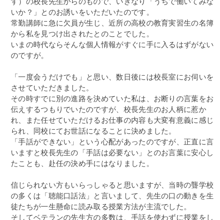
す）の校長先生からのもので、いきなり「うちで働いてみな
いか？」とのお誘いをいただいたのです。
常勤講師に急に欠員が生じ、近所の高校の教育実習生の名簿
から私を見つけ出されたとのことでした。
いまの時代ならそんな個人情報がすぐに手に入るはずがない
のですが。
「一度会うだけでも」と思い、数日後には校長室にお伺いを
させていただきました。
その時すでに別の進路を決めていた私は、お断りの言葉をお
伝えするつもりでいたのですが、校長先生のお人柄に惹か
れ、また任せていただけるお仕事の内容も大変有意義に感じ
られ、同校にてお世話になることに決めました。
「手話ができない」という心配があったのですが、正直に言
いますと校長先生の「手話は必要ない」とのお言葉に安心し
たことも、赴任の決め手にはなりました。
信じられない方もいらっしゃると思いますが、当時の聾学校
の多くは「聴能口話法」と言いまして、先生の口の動きを生
徒たちが一生懸命に読み取る授業方法が主流でした。
そしてベテランの先生方の多数は、手話を使わずに授業をし