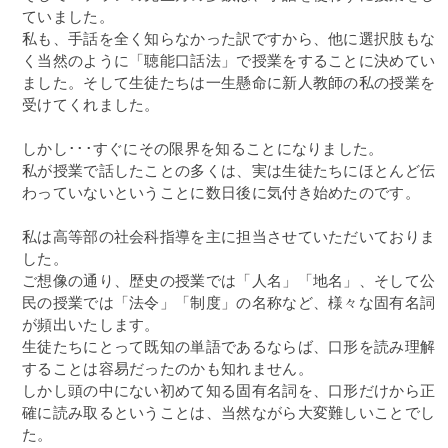
ていました。
私も、手話を全く知らなかった訳ですから、他に選択肢もな
く当然のように「聴能口話法」で授業をすることに決めてい
ました。そして生徒たちは一生懸命に新人教師の私の授業を
受けてくれました。
しかし･･･すぐにその限界を知ることになりました。
私が授業で話したことの多くは、実は生徒たちにほとんど伝
わっていないということに数日後に気付き始めたのです。
私は高等部の社会科指導を主に担当させていただいておりま
した。
ご想像の通り、歴史の授業では「人名」「地名」、そして公
民の授業では「法令」「制度」の名称など、様々な固有名詞
が頻出いたします。
生徒たちにとって既知の単語であるならば、口形を読み理解
することは容易だったのかも知れません。
しかし頭の中にない初めて知る固有名詞を、口形だけから正
確に読み取るということは、当然ながら大変難しいことでし
た。