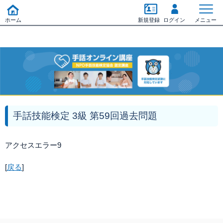
ホーム
新規登録
ログイン
メニュー
手話技能検定 3級 第59回過去問題
アクセスエラー9
[
戻る
]