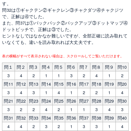
す。
問32は①ギャクテン②ギャクレン③チャクダツ④チャクジツ
で、正解は④でした。
また、問37は①バックパック②バックアップ③ドットマップ④
ドットピッチで、正解は③でした。
ヒントなしではなかなか難しいですが、全部正確に読み取れて
いなくても、違いを読み取れれば大丈夫です。
表の横幅がすべて表示されない場合は、スクロールしてご覧いただけます。
問１
問２
問３
問４
問５
問６
問７
問８
問９
問10
3
4
2
1
1
3
2
4
1
2
問11
問12
問13
問14
問15
問16
問17
問18
問19
問20
3
4
3
1
4
1
2
2
1
4
問21
問22
問23
問24
問25
問26
問27
問28
問29
問30
3
2
2
4
2
1
1
3
4
3
問31
問32
問33
問34
問35
問36
問37
問38
問39
問40
4
4
2
3
2
1
3
3
1
4