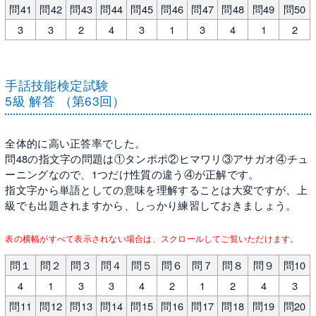
問41
問42
問43
問44
問45
問46
問47
問48
問49
問50
3
3
2
4
3
1
3
4
1
2
手話技能検定試験
5級 解答 （第63回）
全体的に高い正答率でした。
問48の指文字の問題は①タンポポ②ヒマワリ③アサガオ④チュ
ーニングなので、1つだけ性質の違う④が正解です。
指文字から単語としての意味を理解することは大変ですが、上
級でも出題されますから、しっかり練習しておきましょう。
表の横幅がすべて表示されない場合は、スクロールしてご覧いただけます。
問１
問２
問３
問４
問５
問６
問７
問８
問９
問10
4
1
3
3
4
2
1
2
4
3
問11
問12
問13
問14
問15
問16
問17
問18
問19
問20