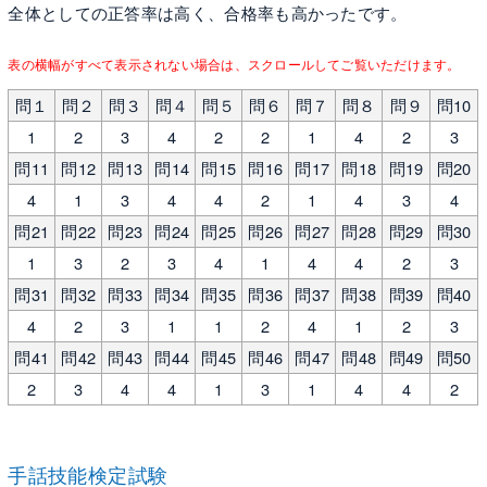
全体としての正答率は高く、合格率も高かったです。
表の横幅がすべて表示されない場合は、スクロールしてご覧いただけます。
問１
問２
問３
問４
問５
問６
問７
問８
問９
問10
1
2
3
4
2
2
1
4
2
3
問11
問12
問13
問14
問15
問16
問17
問18
問19
問20
4
1
3
4
4
2
1
4
3
4
問21
問22
問23
問24
問25
問26
問27
問28
問29
問30
1
3
2
3
4
1
4
4
2
3
問31
問32
問33
問34
問35
問36
問37
問38
問39
問40
4
2
3
1
1
2
4
1
2
3
問41
問42
問43
問44
問45
問46
問47
問48
問49
問50
2
3
4
4
1
3
1
4
4
2
手話技能検定試験