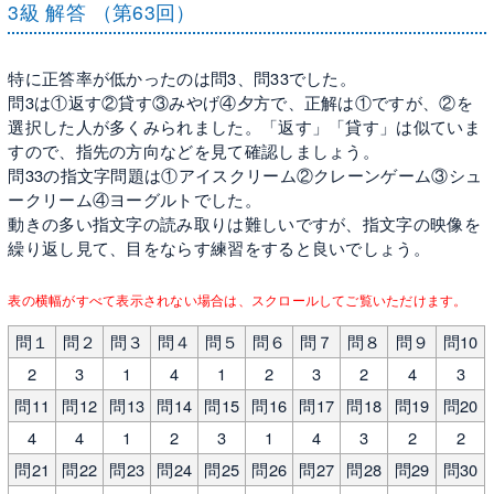
3級 解答 （第63回）
特に正答率が低かったのは問3、問33でした。
問3は①返す②貸す③みやげ④夕方で、正解は①ですが、②を
選択した人が多くみられました。「返す」「貸す」は似ていま
すので、指先の方向などを見て確認しましょう。
問33の指文字問題は①アイスクリーム②クレーンゲーム③シュ
ークリーム④ヨーグルトでした。
動きの多い指文字の読み取りは難しいですが、指文字の映像を
繰り返し見て、目をならす練習をすると良いでしょう。
表の横幅がすべて表示されない場合は、スクロールしてご覧いただけます。
問１
問２
問３
問４
問５
問６
問７
問８
問９
問10
2
3
1
4
1
2
3
2
4
3
問11
問12
問13
問14
問15
問16
問17
問18
問19
問20
4
4
1
2
3
1
4
3
2
2
問21
問22
問23
問24
問25
問26
問27
問28
問29
問30