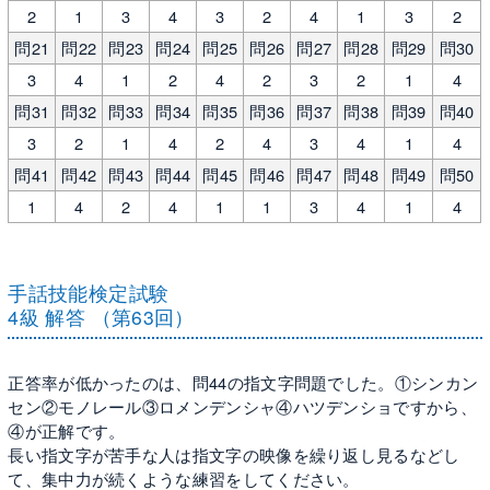
2
1
3
4
3
2
4
1
3
2
問21
問22
問23
問24
問25
問26
問27
問28
問29
問30
3
4
1
2
4
2
3
2
1
4
問31
問32
問33
問34
問35
問36
問37
問38
問39
問40
3
2
1
4
2
4
3
4
1
4
問41
問42
問43
問44
問45
問46
問47
問48
問49
問50
1
4
2
4
1
1
3
4
1
4
手話技能検定試験
4級 解答 （第63回）
正答率が低かったのは、問44の指文字問題でした。①シンカン
セン②モノレール③ロメンデンシャ④ハツデンショですから、
④が正解です。
長い指文字が苦手な人は指文字の映像を繰り返し見るなどし
て、集中力が続くような練習をしてください。